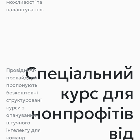
можливості та
налаштування.
Спеціальний
Провідні AI-
провайдери
пропонують
курс для
безкоштовні
структуровані
нонпрофітів
курси з
опанування
штучного
від
інтелекту для
команд