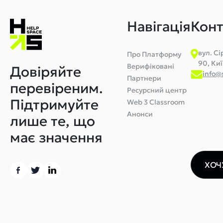
Навігація
Конт
вул. Сі
Про Платформу
90, Киї
Верифіковані
Довіряйте
info@
Партнери
перевіреним.
Ресурсний центр
Підтримуйте
Web 3 Classroom
Анонси
лише те, що
має значення
ХОЧ