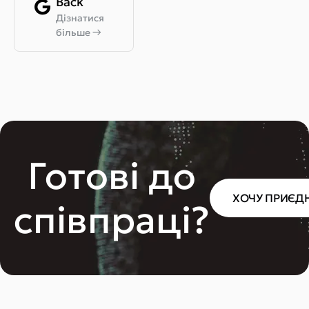
Back
Дізнатися
більше
→
Готові до
ХОЧУ ПРИЄД
співпраці?