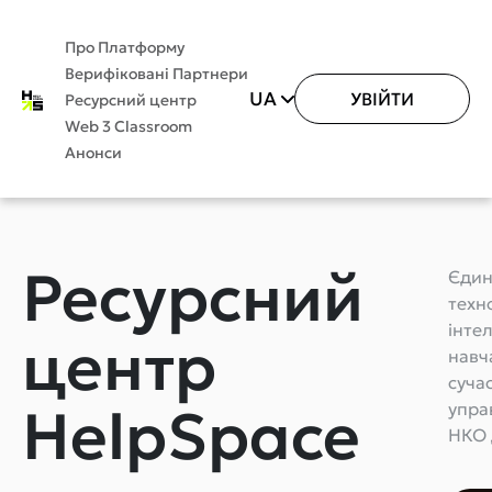
Про Платформу
Верифіковані Партнери
UA
УВІЙТИ
Ресурсний центр
Web 3 Classroom
Анонси
Ресурсний
Єдин
техн
інте
центр
навч
суча
HelpSpace
упра
НКО 