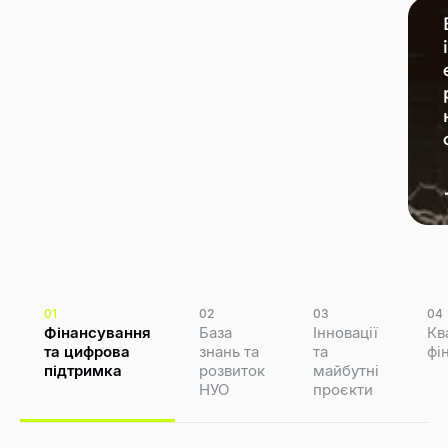
01
02
03
04
Фінансування
База
Інновації
Кв
та цифрова
знань та
та
фі
підтримка
розвиток
майбутні
НУО
проєкти