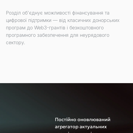
Розділ об'єднує можливості фінансування та
цифрової підтримки — від класичних донорських
програм до Web3-грантів і безкоштовного
програмного забезпечення для неурядового
сектору.
Постійно оновлюваний
агрегатор актуальних