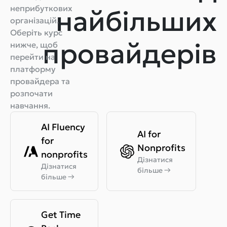
неприбуткових
найбільших
організацій.
Оберіть курс
провайдерів
нижче, щоб
перейти на
платформу
провайдера та
розпочати
навчання.
AI Fluency
AI for
for
Nonprofits
nonprofits
Дізнатися
Дізнатися
більше
→
більше
→
Get Time