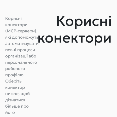
Корисні
Корисні
конектори
(MCP-сервери),
конектори
які допоможуть
автоматизувати
певні процеси
організації або
персонального
робочого
профілю.
Оберіть
конектор
нижче, щоб
дізнатися
більше про
його