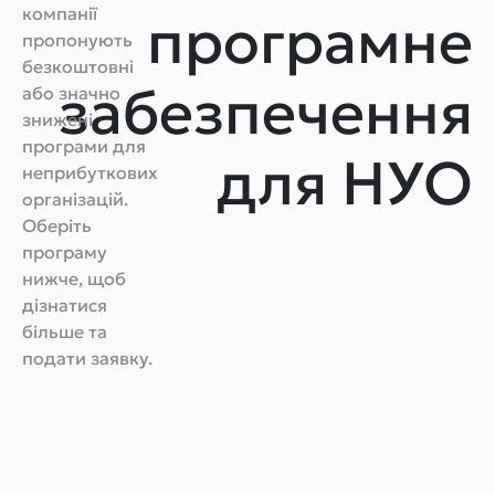
компанії
програмне
пропонують
безкоштовні
забезпечення
або значно
знижені
програми для
для НУО
неприбуткових
організацій.
Оберіть
програму
нижче, щоб
дізнатися
більше та
подати заявку.